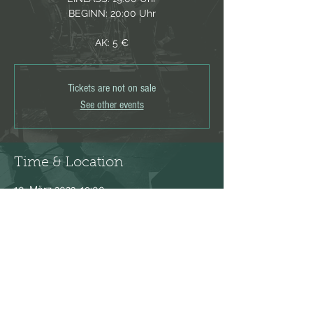
BEGINN: 20:00 Uhr
AK: 5 €
Tickets are not on sale
See other events
Time & Location
10. März 2023, 19:00
Salzburg, Gstättengasse 16, 5020
Salzburg, Österreich
Share this event