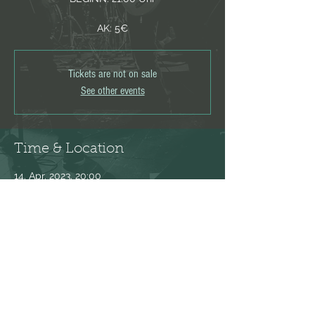
AK: 5€
Tickets are not on sale
See other events
Time & Location
14. Apr. 2023, 20:00
Regensburg, Weingasse 1, 93047
Regensburg, Deutschland
Share this event