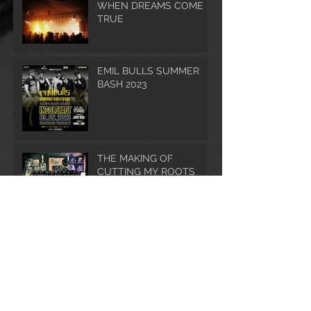
WHEN DREAMS COME
TRUE
EMIL BULLS SUMMER
BASH 2023
THE MAKING OF
CUTTING MY ROOTS
WAS UNTER KIRCHEN
VERBORGEN LIEGT